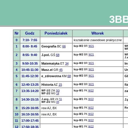
3BB
Nr
Godz
Poniedziałek
Wtorek
0
7:10- 7:55
kształcenie zawodowe praktyczne
1
8:00- 8:45
Geografia
BC
66
kzp-W2
BR
W21
WF
WF
2
8:55- 9:40
J.pol.
GŚ
68
kzp-W2
BR
W21
WF
J.
3
9:50-10:35
Matematyka
ET
34
kzp-W2
BR
W21
In
4
10:45-11:30
Masz.el
GR
45
kzp-W2
BR
W21
Ur
5
11:45-12:30
e_zdrowotna
KM
68
kzp-W2
BR
W21
G
6
12:40-13:25
Historia
AZ
15
kzp-W2
BR
W21
fi
7
13:35-14:20
WF-1/2
ZM
SG
kzp-W1
PK
W22
za
WF-2/2
MG
14
8
14:30-15:15
J.ang.-1/2
LN
51
kzp-W1
PK
W22
J.
WF-2/2
MG
05
9
15:20-16:05
rew AJ, BX
kzp-W1
PK
W22
Re
10
16:10-16:55
rew AJ, BX
kzp-W1
PK
W22
11
17:00-17:45
kzp-W1
PK
W22
12
17:50-18:35
kzp-W1
PK
W22