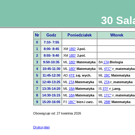
30 Sal
Nr
Godz
Poniedziałek
Wtorek
0
7:10- 7:55
1
8:00- 8:45
XM
1BD'
J.pol.
2
8:55- 9:40
XM
1BD'
J.pol.
3
9:50-10:35
ML
1BD'
Matematyka
BA
1TA
Biologia
4
10:45-11:30
ML
1BD'
Matematyka
ML
4TC"
r_matematyka
5
11:45-12:30
AD
4TE
zaj. wych.
ML
2BC
Matematyka
6
12:40-13:25
ML
2TA
Matematyka
ML
2TA
r_matematyka
7
13:35-14:20
ML
1BA
Matematyka
IS
3TF
r_j.ang.
8
14:30-15:15
ML
1BA
Matematyka
ML
1TC"
r_matematyka
9
15:20-16:05
PJ
1BC"
bizn.i zarz.
ML
2BB'
Matematyka
Obowiązuje od: 27 kwietnia 2026
Drukuj plan