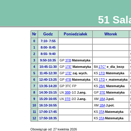
51 Sal
Nr
Godz
Poniedziałek
Wtorek
0
7:10- 7:55
1
8:00- 8:45
2
8:55- 9:40
3
9:50-10:35
GP
3TB
Matematyka
4
10:45-11:30
GP
1TE'
Matematyka
BA
1TC"
e_dla_bezp
5
11:45-12:30
GP
1TE'
zaj. wych.
KS
1TD
Matematyka
6
12:40-13:25
GP
4TB
Matematyka
KS
1TD
r_matematyka
7
13:35-14:20
GP 3TC FP
KS
2BA'
Matematyka
8
14:30-15:15
LN
3BB
-1/2
J.ang.
GP
3TE
Matematyka
9
15:20-16:05
LN
3TE
-2/2
J.ang.
XM
1BA
J.pol.
10
16:10-16:55
XM
1BA
J.pol.
11
17:00-17:45
KS
3TA
Matematyka
12
17:50-18:35
KS
3TA
Matematyka
Obowiązuje od: 27 kwietnia 2026