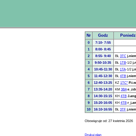
Nr
Godz
Poniedz
0
7:10- 7:55
1
8:00- 8:45
2
8:55- 9:40
BŁ
3TC
j.nie
3
9:50-10:35
BŁ
1TB
-1/2
j.
4
10:45-11:30
BŁ
1TA
-1/2
j.
5
11:45-12:30
BŁ
4TB
j.nie
6
12:40-13:25
KZ
1TC"
P.t.
7
13:35-14:20
KM
3BA
e_zd
8
14:30-15:15
KH
4TB
J.ang
9
15:20-16:05
KH
4TB
r_j.a
10
16:10-16:55
BŁ
3TF
j.nie
Obowiązuje od: 27 kwietnia 2026
Drukuj plan