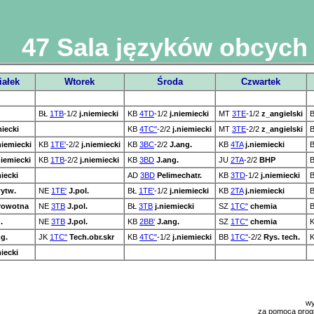
47 Sala języków obcych
iałek
Wtorek
Środa
Czwartek
BŁ
1TB
-1/2
j.niemiecki
KB
4TD
-1/2
j.niemiecki
MT
3TE
-1/2
z_angielski
miecki
KB
4TC"
-2/2
j.niemiecki
MT
3TE
-2/2
z_angielski
niemiecki
KB
1TE'
-2/2
j.niemiecki
KB
3BC
-2/2
J.ang.
KB
4TA
j.niemiecki
niemiecki
KB
1TB
-2/2
j.niemiecki
KB
3BD
J.ang.
JU
2TA
-2/2
BHP
miecki
AD
3BD
Pelimechatr.
KB
3TD
-1/2
j.niemiecki
wytw.
NE
1TE'
J.pol.
BŁ
1TE'
-1/2
j.niemiecki
KB
2TA
j.niemiecki
rowotna
NE
3TB
J.pol.
BŁ
3TB
j.niemiecki
SZ
1TC"
chemia
.
NE
3TB
J.pol.
KB
2BB'
J.ang.
SZ
1TC"
chemia
ng.
JK
1TC"
Tech.obr.skr
KB
4TC"
-1/2
j.niemiecki
BB
1TC"
-2/2
Rys. tech.
miecki
wy
za pomocą pro