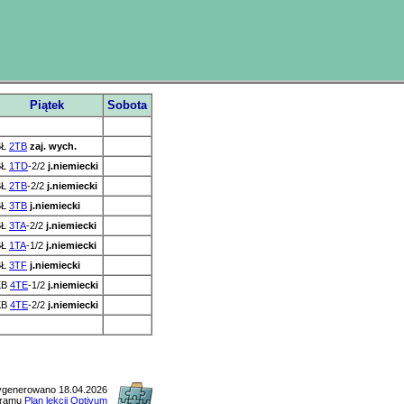
Piątek
Sobota
BŁ
2TB
zaj. wych.
BŁ
1TD
-2/2
j.niemiecki
BŁ
2TB
-2/2
j.niemiecki
BŁ
3TB
j.niemiecki
BŁ
3TA
-2/2
j.niemiecki
BŁ
1TA
-1/2
j.niemiecki
BŁ
3TF
j.niemiecki
KB
4TE
-1/2
j.niemiecki
KB
4TE
-2/2
j.niemiecki
generowano 18.04.2026
gramu
Plan lekcji Optivum