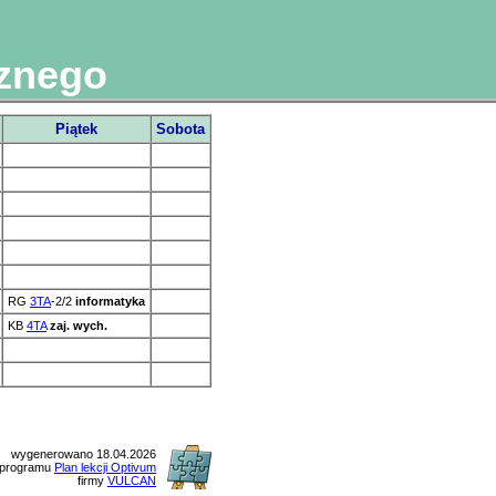
cznego
Piątek
Sobota
RG
3TA
-2/2
informatyka
KB
4TA
zaj. wych.
wygenerowano 18.04.2026
 programu
Plan lekcji Optivum
firmy
VULCAN