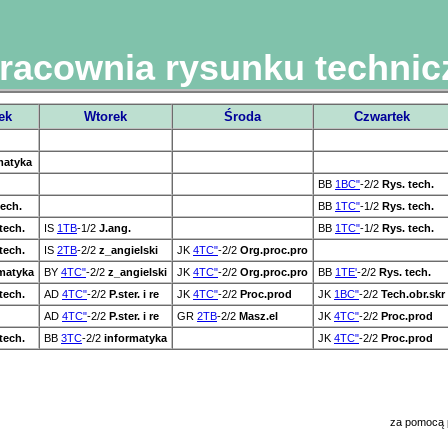
racownia rysunku techni
ek
Wtorek
Środa
Czwartek
matyka
BB
1BC"
-2/2
Rys. tech.
tech.
BB
1TC"
-1/2
Rys. tech.
tech.
IS
1TB
-1/2
J.ang.
BB
1TC"
-1/2
Rys. tech.
tech.
IS
2TB
-2/2
z_angielski
JK
4TC"
-2/2
Org.proc.pro
matyka
BY
4TC"
-2/2
z_angielski
JK
4TC"
-2/2
Org.proc.pro
BB
1TE'
-2/2
Rys. tech.
tech.
AD
4TC"
-2/2
P.ster. i re
JK
4TC"
-2/2
Proc.prod
JK
1BC"
-2/2
Tech.obr.skr
AD
4TC"
-2/2
P.ster. i re
GR
2TB
-2/2
Masz.el
JK
4TC"
-2/2
Proc.prod
tech.
BB
3TC
-2/2
informatyka
JK
4TC"
-2/2
Proc.prod
za pomocą