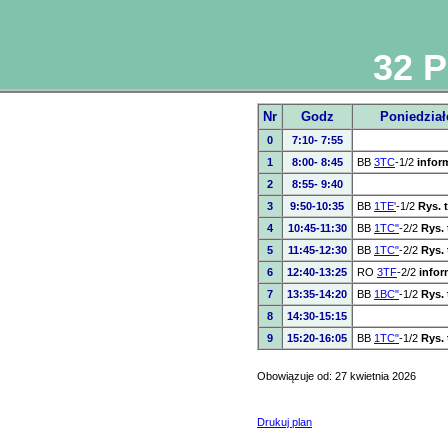
32 P
Nr
Godz
Poniedział
0
7:10- 7:55
1
8:00- 8:45
BB
3TC
-1/2
infor
2
8:55- 9:40
3
9:50-10:35
BB
1TE'
-1/2
Rys. 
4
10:45-11:30
BB
1TC"
-2/2
Rys. 
5
11:45-12:30
BB
1TC"
-2/2
Rys. 
6
12:40-13:25
RO
3TF
-2/2
infor
7
13:35-14:20
BB
1BC"
-1/2
Rys. 
8
14:30-15:15
9
15:20-16:05
BB
1TC"
-1/2
Rys. 
Obowiązuje od: 27 kwietnia 2026
Drukuj plan