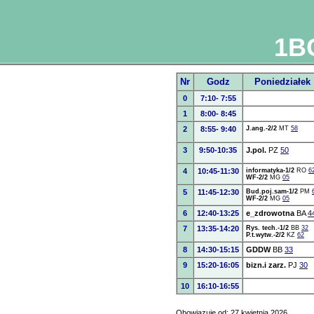
1BC
Nr
Godz
Poniedziałek
0
7:10- 7:55
1
8:00- 8:45
2
8:55- 9:40
J.ang.-2/2
MT
58
3
9:50-10:35
J.pol.
PZ
50
4
10:45-11:30
informatyka-1/2
RO
6
WF-2/2
MG
05
5
11:45-12:30
Bud.poj.sam-1/2
PM
WF-2/2
MG
05
6
12:40-13:25
e_zdrowotna
BA
4
7
13:35-14:20
Rys. tech.-1/2
BB
32
P.t.wytw.-2/2
KZ
62
8
14:30-15:15
GDDW
BB
33
9
15:20-16:05
bizn.i zarz.
PJ
30
10
16:10-16:55
Obowiązuje od: 27 kwietnia 2026