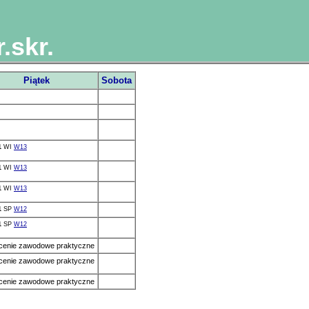
.skr.
Piątek
Sobota
1
WI
W13
1
WI
W13
1
WI
W13
1
SP
W12
1
SP
W12
łcenie zawodowe praktyczne
łcenie zawodowe praktyczne
łcenie zawodowe praktyczne