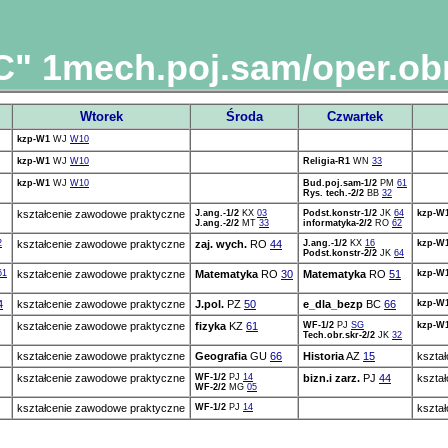
" 1mech.poj.sam/oper.obr
Wtorek
Środa
Czwartek
kzp-W1
WJ
W10
kzp-W1
WJ
W10
Religia-R1
WN
33
kzp-W1
WJ
W10
Bud.poj.sam-1/2
PM
61
Rys. tech.-2/2
BB
32
kształcenie zawodowe praktyczne
J.ang.-1/2
KX
03
Podst.konstr-1/2
JK
64
kzp-W
J.ang.-2/2
MT
33
informatyka-2/2
RO
62
2
kształcenie zawodowe praktyczne
zaj. wych.
RO
44
J.ang.-1/2
KX
16
kzp-W
Podst.konstr-2/2
JK
64
61
kształcenie zawodowe praktyczne
Matematyka
RO
30
Matematyka
RO
51
kzp-W
4
kształcenie zawodowe praktyczne
J.pol.
PZ
50
e_dla_bezp
BC
66
kzp-W
kształcenie zawodowe praktyczne
fizyka
KZ
61
WF-1/2
PJ
SG
kzp-W
Tech.obr.skr-2/2
JK
32
kształcenie zawodowe praktyczne
Geografia
GU
66
Historia
AZ
15
kszta
kształcenie zawodowe praktyczne
WF-1/2
PJ
14
bizn.i zarz.
PJ
44
kszta
WF-2/2
MG
05
kształcenie zawodowe praktyczne
WF-1/2
PJ
14
kszta