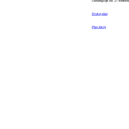
Obowiązuje od: 27 kwietni
Drukuj plan
Plan lekcji