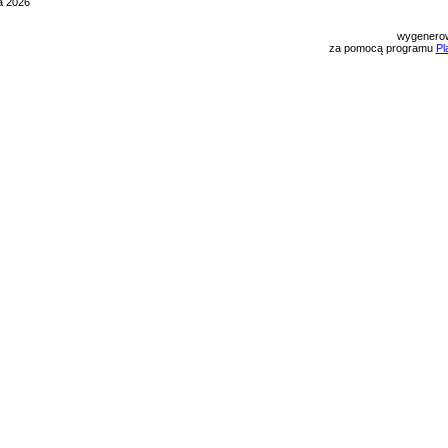
a 2026
wygenerow
za pomocą programu
Pl