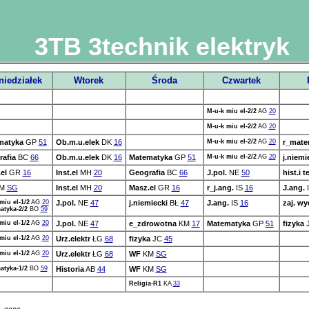
3TB 3technik elektryk
niedziałek
Wtorek
Środa
Czwartek
M-u-k miu el-2/2
AG
20
M-u-k miu el-2/2
AG
20
matyka
GP
51
Ob.m.u.elek
DK
16
M-u-k miu el-2/2
AG
20
r_mate
afia
BC
66
Ob.m.u.elek
DK
16
Matematyka
GP
51
M-u-k miu el-2/2
AG
20
j.niemi
el
GR
16
Inst.el
MH
20
Geografia
BC
66
J.pol.
NE
50
hist.i t
M
SG
Inst.el
MH
20
Masz.el
GR
16
r_j.ang.
IS
16
J.ang.
miu el-1/2
AG
20
J.pol.
NE
47
j.niemiecki
BŁ
47
J.ang.
IS
16
zaj. wy
atyka-2/2
BO
59
miu el-1/2
AG
20
J.pol.
NE
47
e_zdrowotna
KM
17
Matematyka
GP
51
fizyka
miu el-1/2
AG
20
Urz.elektr
ŁG
68
fizyka
JC
45
miu el-1/2
AG
20
Urz.elektr
ŁG
68
WF
KM
SG
atyka-1/2
BO
59
Historia
AB
44
WF
KM
SG
Religia-R1
KA
33