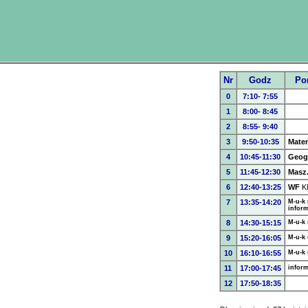
Nr
Godz
Po
0
7:10- 7:55
1
8:00- 8:45
2
8:55- 9:40
3
9:50-10:35
Mate
4
10:45-11:30
Geogr
5
11:45-12:30
Masz.
6
12:40-13:25
WF
K
7
13:35-14:20
M-u-k 
inform
8
14:30-15:15
M-u-k 
9
15:20-16:05
M-u-k 
10
16:10-16:55
M-u-k 
11
17:00-17:45
inform
12
17:50-18:35