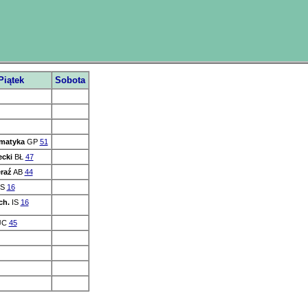
Piątek
Sobota
matyka
GP
51
ecki
BŁ
47
eraź
AB
44
IS
16
ch.
IS
16
JC
45