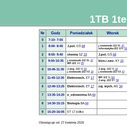
1TB 1te
Nr
Godz
Poniedziałek
Wtorek
0
7:10- 7:55
1
8:00- 8:45
J.pol.
GŚ
68
j.niemiecki-1/2
BŁ
47
informatyka-2/2
WN
59
2
8:55- 9:40
chemia
SZ
33
J.pol.
GŚ
68
3
9:50-10:35
j.niemiecki-1/2
BŁ
47
bizn.i zarz.
KY
15
WF-2/2
JU
05
4
10:45-11:30
J.ang.-1/2
IS
03
J.ang.-1/2
IS
32
j.niemiecki-2/2
KB
16
j.niemiecki-2/2
KB
47
5
11:45-12:30
Elektrotech.
ET
17
WF-1/2
Si
SG
J.ang.-2/2
BY
58
6
12:40-13:25
Elektrotech.
ET
17
zaj. wych.
AG
34
7
13:35-14:20
e_zdrowotna
BA
44
8
14:30-15:15
Biologia
BA
44
9
15:20-16:05
ET 17 kółko
Obowiązuje od: 27 kwietnia 2026