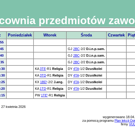
acownia przedmiotów zaw
z
Poniedziałek
Wtorek
Środa
Czwartek
Pią
:55
:45
GJ
2BC
-2/2
D.i.n.p.sam.
:40
GJ
2BC
-2/2
D.i.n.p.sam.
:35
GJ
2BC
-2/2
D.i.n.p.sam.
:30
KA
3TE
-R1
Religia
DY
4TA
-1/2
Dzusłkolei
:30
KA
3TD
-R1
Religia
DY
4TA
-1/2
Dzusłkolei
:25
KX
1BD'
-2/2
J.ang.
DY
4TA
-1/2
Dzusłkolei
:20
KA
1TD
-R1
Religia
DY
4TA
-1/2
Dzusłkolei
:15
PW
1TE'
-R1
Religia
 27 kwietnia 2026
wygenerowano 18.04
za pomocą programu
Plan lekcji Op
firmy
VU