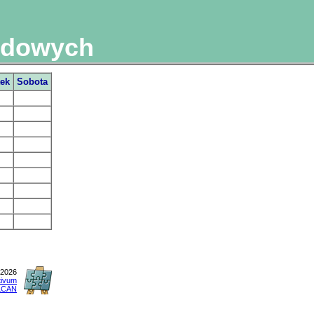
odowych
tek
Sobota
.2026
tivum
LCAN